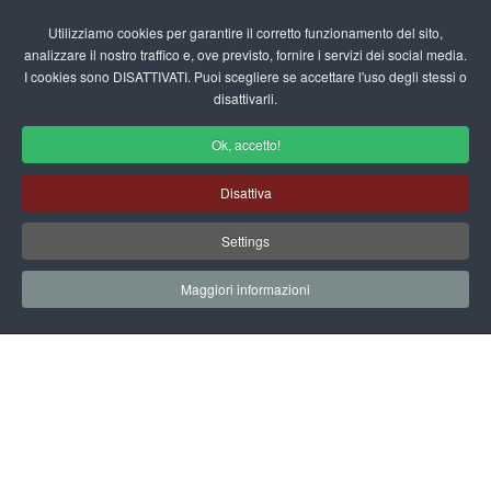
Login/Registrati
Utilizziamo cookies per garantire il corretto funzionamento del sito,
analizzare il nostro traffico e, ove previsto, fornire i servizi dei social media.
I cookies sono DISATTIVATI. Puoi scegliere se accettare l'uso degli stessi o
fas
disattivarli.
fa-
sea
Ok, accetto!
Programmazione per la Scuola
Disattiva
dell'Infanzia
Settings
Home
Scuola Materna
Area Insegnanti
Programmazione
Programmi della Scuola Materna
Maggiori informazioni