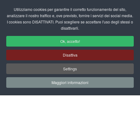
Login/Registrati
Utilizziamo cookies per garantire il corretto funzionamento del sito,
analizzare il nostro traffico e, ove previsto, fornire i servizi dei social media.
I cookies sono DISATTIVATI. Puoi scegliere se accettare l'uso degli stessi o
fas
disattivarli.
fa-
sea
Ok, accetto!
Contattaci
Disattiva
Home
Contattaci
Settings
Maggiori informazioni