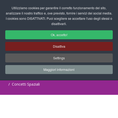
Login/Registrati
Utilizziamo cookies per garantire il corretto funzionamento del sito,
analizzare il nostro traffico e, ove previsto, fornire i servizi dei social media.
I cookies sono DISATTIVATI. Puoi scegliere se accettare l'uso degli stessi o
fas
disattivarli.
fa-
sea
Ok, accetto!
Schede Didattiche per la Scuola
Disattiva
dell'Infanzia
Settings
Progetti Didattici, Disegni, Schede
Didattiche e tanto altro ancora.
Maggiori informazioni
Home
Documenti
Schede Didattiche
Concetti Spaziali