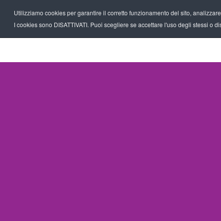
Utilizziamo cookies per garantire il corretto funzionamento del sito, analizzare il
I cookies sono DISATTIVATI. Puoi scegliere se accettare l'uso degli stessi o disa