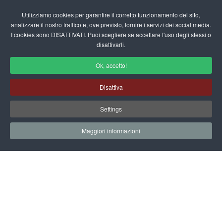
Login/Registrati
Utilizziamo cookies per garantire il corretto funzionamento del sito,
analizzare il nostro traffico e, ove previsto, fornire i servizi dei social media.
I cookies sono DISATTIVATI. Puoi scegliere se accettare l'uso degli stessi o
fas
disattivarli.
fa-
sea
Ok, accetto!
Filastrocche sui Sentimenti
Disattiva
Home
Scuola Materna
Filastrocche
Sezione B
Settings
Sentimenti
Maggiori informazioni