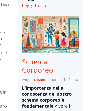
ttivo
Leggi tutto
e e
la
e
i, e
Schema
n
Corporeo
Progetti Didattici
Scuola dell'Infanzia
L'importanza della
uola
conoscenza del nostro
schema corporeo è
loro
fondamentale
.Vivere il