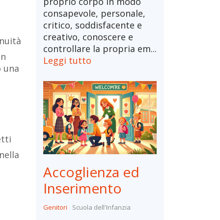
proprio corpo in modo
consapevole, personale,
critico, soddisfacente e
creativo, conoscere e
inuità
controllare la propria em...
in
Leggi tutto
o una
tti
nella
Accoglienza ed
Inserimento
Genitori
Scuola dell'Infanzia