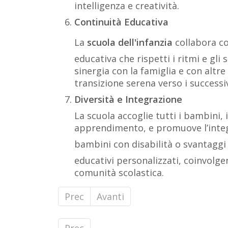
intelligenza e creatività.
Continuità Educativa
La
scuola dell'infanzia
collabora co
educativa che rispetti i ritmi e gli
sinergia con la famiglia e con altr
transizione serena verso i successivi
Diversità e Integrazione
La scuola accoglie tutti i bambini, 
apprendimento, e promuove l’integ
bambini con disabilità o svantaggi 
educativi personalizzati, coinvolgen
comunità scolastica.
Prec
Avanti
Articolo precedente: Esempio di pr
Prec