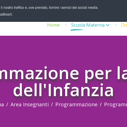
 nostro traffico e, ove previsto, fornire i servizi dei social media.
ttivarli.
Home
Scuola Materna
Do
mmazione per la
dell'Infanzia
na
Area Insegnanti
Programmazione
Programm