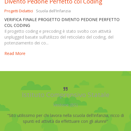
Divento Pedone Perfetto col Coding
Progetti Didattici
Scuola dell'Infanzia
VERIFICA FINALE PROGETTO DIVENTO PEDONE PERFETTO
COL CODING
Il progetto coding e precoding è stato svolto con attività
unplugged basate sull’utilizzo del reticolato del coding, del
potenziamento dei co...
Read More
Istituto Comprensivo Statale
Vestone (BS)
“Sito utilissimo per chi lavora nella scuola dell'infanzia, ricco di
spunti ed attività da effettuare con gli alunni!"