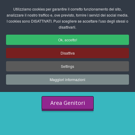
Login/Registrati
Utilizziamo cookies per garantire il corretto funzionamento del sito,
analizzare il nostro traffico e, ove previsto, fornire i servizi dei social media.
I cookies sono DISATTIVATI. Puoi scegliere se accettare l'uso degli stessi o
fas
disattivarli.
fa-
sea
Ok, accetto!
Disattiva
Scuola Dell'Infanzia
Settings
Progetti Didattici E Tanto
Altro
Maggiori informazioni
Area Genitori