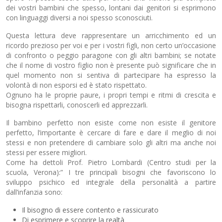
dei vostri bambini che spesso, lontani dai genitori si esprimono
con linguaggi diversi a noi spesso sconosciuti.
Questa lettura deve rappresentare un arricchimento ed un
ricordo prezioso per voi e per i vostri figli, non certo un’occasione
di confronto o peggio paragone con gli altri bambini; se notate
che il nome di vostro figlio non è presente può significare che in
quel momento non si sentiva di partecipare ha espresso la
volontà di non esporsi ed è stato rispettato.
Ognuno ha le proprie paure, i propri tempi e ritmi di crescita e
bisogna rispettarli, conoscerli ed apprezzarli.
Il bambino perfetto non esiste come non esiste il genitore
perfetto, l’importante è cercare di fare e dare il meglio di noi
stessi e non pretendere di cambiare solo gli altri ma anche noi
stessi per essere migliori.
Come ha dettoli Prof. Pietro Lombardi (Centro studi per la
scuola, Verona):” I tre principali bisogni che favoriscono lo
sviluppo psichico ed integrale della personalità a partire
dall’infanzia sono:
Il bisogno di essere contento e rassicurato
Di esprimere e scoprire la realtà