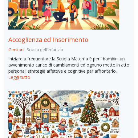
Accoglienza ed Inserimento
Genitori
Scuola dell'Infanzia
Iniziare a frequentare la Scuola Materna è per i bambini un
avvenimento carico di cambiamenti ed ognuno mette in atto
personali strategie affettive e cognitive per affrontarlo.
Leggi tutto