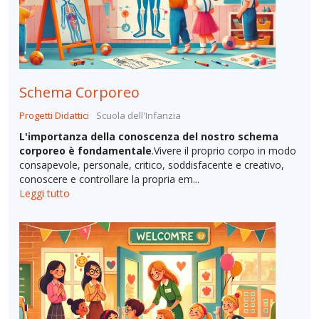
Schema Corporeo
Progetti Didattici
Scuola dell'Infanzia
L'importanza della conoscenza del nostro schema
corporeo è fondamentale
.Vivere il proprio corpo in modo
consapevole, personale, critico, soddisfacente e creativo,
conoscere e controllare la propria em...
Leggi tutto