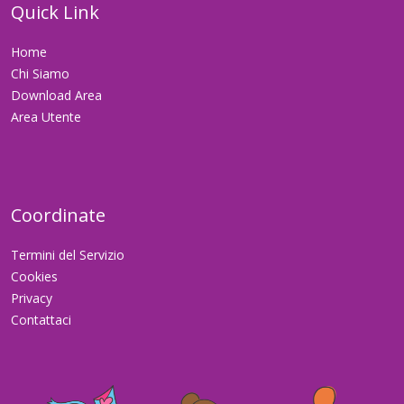
Quick Link
Home
Chi Siamo
Download Area
Area Utente
Coordinate
Termini del Servizio
Cookies
Privacy
Contattaci