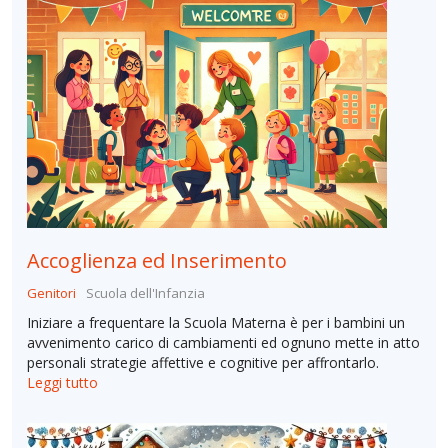
Accoglienza ed Inserimento
Genitori
Scuola dell'Infanzia
Iniziare a frequentare la Scuola Materna è per i bambini un
avvenimento carico di cambiamenti ed ognuno mette in atto
personali strategie affettive e cognitive per affrontarlo.
Leggi tutto