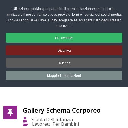
Login/Registrati
Utilizziamo cookies per garantire il corretto funzionamento del sito,
analizzare il nostro traffico e, ove previsto, fornire i servizi dei social media.
I cookies sono DISATTIVATI. Puoi scegliere se accettare l'uso degli stessi o
fas
disattivarli.
fa-
sea
Ok, accetto!
Lavoretti
Disattiva
Home
Scuola Materna
Rubriche
Lavoretti
Settings
Gallery Schema Corporeo
Maggiori informazioni
Gallery Schema Corporeo
Scuola Dell'Infanzia
Lavoretti Per Bambini