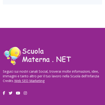
Seguici sui nostri canali Social, troverai molte infomazioni, idee,
immagini e tanto altro per il tuo lavoro nella Scuola dell'Infanzia
Credits
Web SEO Marketing