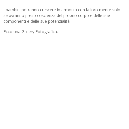
I bambini potranno crescere in armonia con la loro mente solo
se avranno preso coscienza del proprio corpo e delle sue
componenti e delle sue potenzialità.
Ecco una Gallery Fotografica.