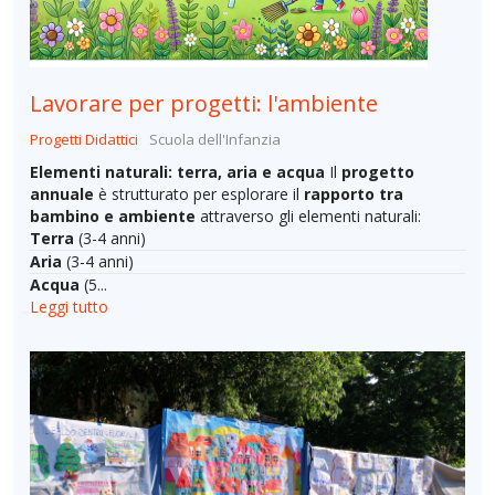
Lavorare per progetti: l'ambiente
Progetti Didattici
Scuola dell'Infanzia
Elementi naturali: terra, aria e acqua
Il
progetto
annuale
è strutturato per esplorare il
rapporto tra
bambino e ambiente
attraverso gli elementi naturali:
Terra
(3-4 anni)
Aria
(3-4 anni)
Acqua
(5...
Leggi tutto