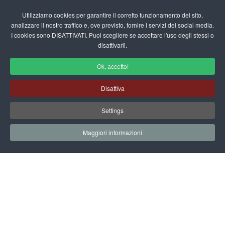
Login/Registrati
Utilizziamo cookies per garantire il corretto funzionamento del sito,
analizzare il nostro traffico e, ove previsto, fornire i servizi dei social media.
I cookies sono DISATTIVATI. Puoi scegliere se accettare l'uso degli stessi o
fas
disattivarli.
fa-
sea
Ok, accetto!
Lavoretti
Disattiva
Home
Scuola Materna
Rubriche
Lavoretti
Settings
Lavoretti per le regole
Maggiori informazioni