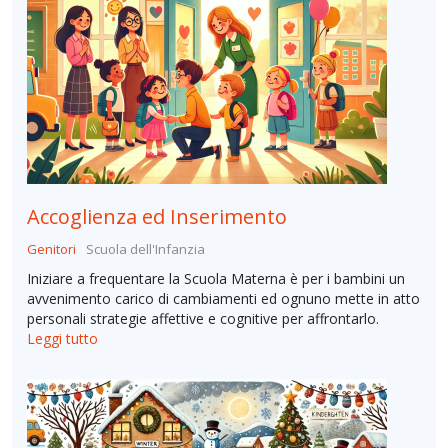
Accoglienza ed Inserimento
Genitori
Scuola dell'Infanzia
Iniziare a frequentare la Scuola Materna è per i bambini un
avvenimento carico di cambiamenti ed ognuno mette in atto
personali strategie affettive e cognitive per affrontarlo.
Leggi tutto