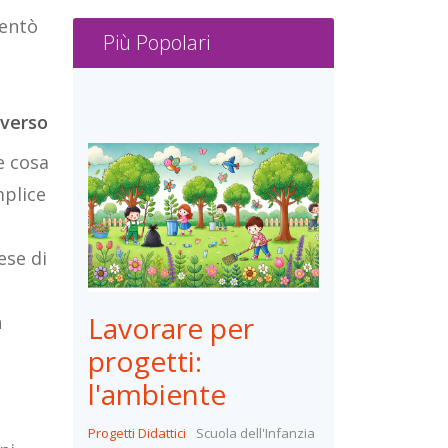
ventò
Più Popolari
 verso
e cosa
mplice
ese di
Lavorare per
n
progetti:
l'ambiente
Progetti Didattici
Scuola dell'Infanzia