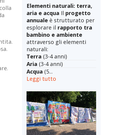
ni
Elementi naturali: terra,
colla
aria e acqua
Il
progetto
da
annuale
è strutturato per
esplorare il
rapporto tra
bambino e ambiente
ntita.
attraverso gli elementi
osa.
naturali:
Terra
(3-4 anni)
Aria
(3-4 anni)
are.
Acqua
(5...
Leggi tutto