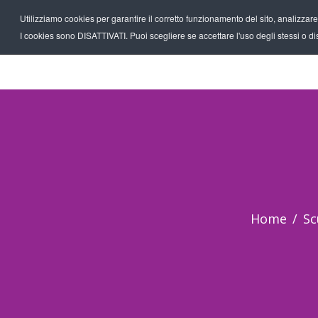
Utilizziamo cookies per garantire il corretto funzionamento del sito, analizzare il
I cookies sono DISATTIVATI. Puoi scegliere se accettare l'uso degli stessi o disa
Home
Sc