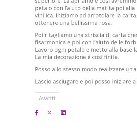
superiore. La apriamo e cosi avremmo o
petalo con l’aiuto della matita poi all
vinilica. Iniziamo ad arrotolare la car
ottenere una bellissima rosa.
Poi ritagliamo una striscia di carta cr
fisarmonica e poi con l’aiuto delle forb
Lavoro ogni petalo e metto alla base la c
La mia decorazione è cosi finita.
Posso allo stesso modo realizzare un’a
Lascio asciugare e poi posso iniziare a
Articolo successivo: Bolle di sapone g
Avanti