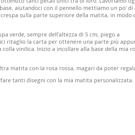
ttenuto tanti petali uniti tra di loro. Lavoriamo og
a base, aiutandoci con il pennello mettiamo un po’ di 
ta crespa sulla parte superiore della matita, in modo 
espa verde, sempre dell’altezza di 5 cm, piego a
ici ritaglio la carta per ottenere una parte più appu
olla vinilica. Inizio a incollare alla base della mia r
ltra matita con la rosa rossa, magari da poter regal
 fare tanti disegni con la mia matita personalizzata.
iganti