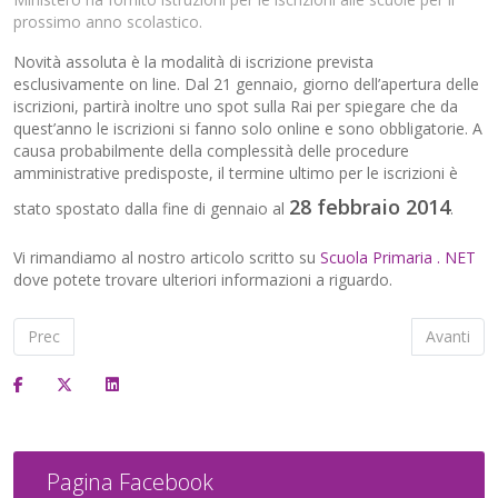
prossimo anno scolastico.
Novità assoluta è la modalità di iscrizione prevista
esclusivamente on line. Dal 21 gennaio, giorno dell’apertura delle
iscrizioni, partirà inoltre uno spot sulla Rai per spiegare che da
quest’anno le iscrizioni si fanno solo online e sono obbligatorie. A
causa probabilmente della complessità delle procedure
amministrative predisposte, il termine ultimo per le iscrizioni è
28 febbraio 2014
stato spostato dalla fine di gennaio al
.
Vi rimandiamo al nostro articolo scritto su
Scuola Primaria . NET
dove potete trovare ulteriori informazioni a riguardo.
Articolo precedente: 82.000 posti di lavoro - Concorso insegnant
Articolo s
Prec
Avanti
Pagina Facebook