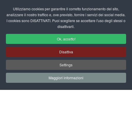
Login/Registrati
Utilizziamo cookies per garantire il corretto funzionamento del sito,
analizzare il nostro traffico e, ove previsto, fornire i servizi dei social media.
I cookies sono DISATTIVATI. Puoi scegliere se accettare l'uso degli stessi o
fas
disattivarli.
fa-
sea
Ok, accetto!
Novità
Disattiva
Home
Scuola Materna
Novità
Settings
Iscrizioni Scuola on line
Maggiori informazioni