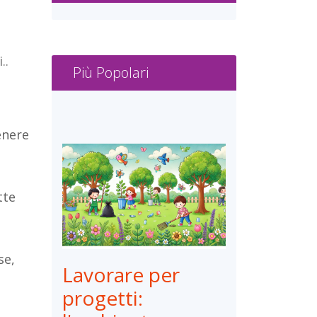
..
Più Popolari
enere
tte
se,
Lavorare per
progetti: