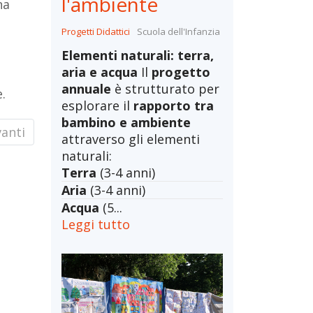
l'ambiente
na
Progetti Didattici
Scuola dell'Infanzia
Elementi naturali: terra,
aria e acqua
Il
progetto
annuale
è strutturato per
.
esplorare il
rapporto tra
bambino e ambiente
ticolo successivo: Il Gioco Simbolico
anti
attraverso gli elementi
naturali:
Terra
(3-4 anni)
Aria
(3-4 anni)
Acqua
(5...
Leggi tutto