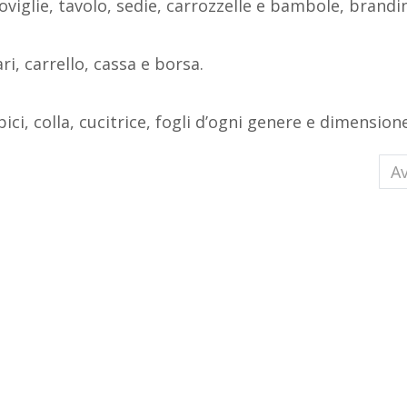
oviglie, tavolo, sedie, carrozzelle e bambole, brandi
i, carrello, cassa e borsa.
ici, colla, cucitrice, fogli d’ogni genere e dimensione
Spazi e Materiali
Ar
Av