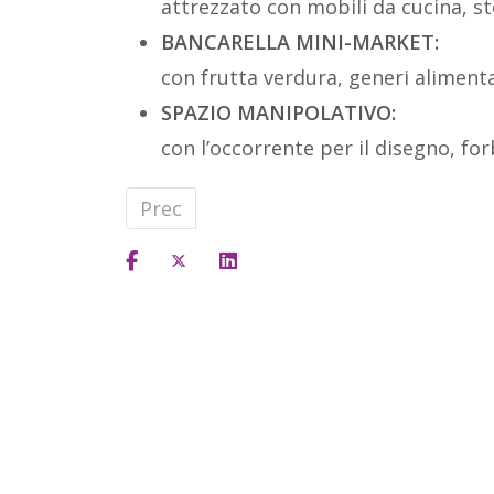
attrezzato con mobili da cucina, st
BANCARELLA MINI-MARKET:
con frutta verdura, generi alimentar
SPAZIO MANIPOLATIVO:
con l’occorrente per il disegno, forb
Articolo precedente: Gentro GIALLO, 
Prec