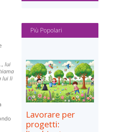
Più Popolari
e
, lui
chiama
lui li
a
Lavorare per
mondo
progetti:
e