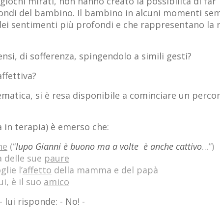
i giochi mirati, non hanno creato la possibilità di far
fondi del bambino. Il bambino in alcuni momenti se
ei sentimenti più profondi e che rappresentano la 
si, di sofferenza, spingendolo a simili gesti?
ffettiva?
atica, si è resa disponibile a cominciare un percor
a in terapia) è emerso che:
ne
(“
lupo Gianni è buono ma a volte è anche cattivo
…”)
a delle sue
paure
lie l’
affetto
della mamma e del papà
i, è il suo
amico
 lui risponde: - No! -