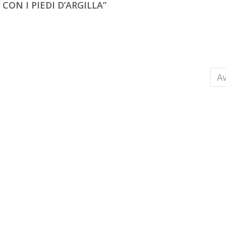
 CON I PIEDI D’ARGILLA”
a
Ar
Av