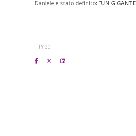
Daniele è stato definito
: ”UN GIGANTE
Articolo precedente: Facciamo music
Prec