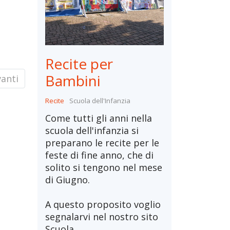
Recite per
Bambini
ticolo successivo: Intercultura: una storia vera
anti
Recite
Scuola dell'Infanzia
Come tutti gli anni nella
scuola dell'infanzia si
preparano le recite per le
feste di fine anno, che di
solito si tengono nel mese
di Giugno.
A questo proposito voglio
segnalarvi nel nostro sito
Scuola...