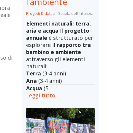
l'ambiente
mbra
Progetti Didattici
Scuola dell'Infanzia
reale
Elementi naturali: terra,
aria e acqua
Il
progetto
annuale
è strutturato per
esplorare il
rapporto tra
bambino e ambiente
so di
attraverso gli elementi
naturali:
Terra
(3-4 anni)
Aria
(3-4 anni)
Acqua
(5...
Leggi tutto