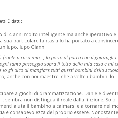
tti Didattici
o di 4 anni molto intelligente ma anche iperattivo e
La sua particolare fantasia lo ha portato a convincer
 un lupo, lupo Gianni.
di fronte a casa mia…, lo porto al parco con il guinzaglio…
ogni tanto passeggia sopra il tetto della mia casa e mi 
o gli dico di mangiare tutti questi bambini della scuola 
o, anche con noi maestre, che a volte i bambini lo
ecipare a giochi di drammatizzazione, Daniele divent
ri, sembra non distingua il reale dalla finzione. Solo
omenti aiuta il bambino a calmarsi e a tornare nel 
iducia e consapevolezza del proprio essere. Nonostant