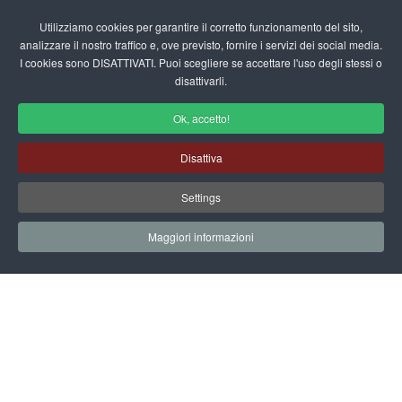
Login/Registrati
Utilizziamo cookies per garantire il corretto funzionamento del sito,
analizzare il nostro traffico e, ove previsto, fornire i servizi dei social media.
I cookies sono DISATTIVATI. Puoi scegliere se accettare l'uso degli stessi o
fas
disattivarli.
fa-
sea
Ok, accetto!
Progetti Didattici per la Scuola
Disattiva
dell'Infanzia
Settings
Home
Scuola Materna
Area Insegnanti
Progetti Didattici
Progetto Sfaccettature di Donna
Maggiori informazioni