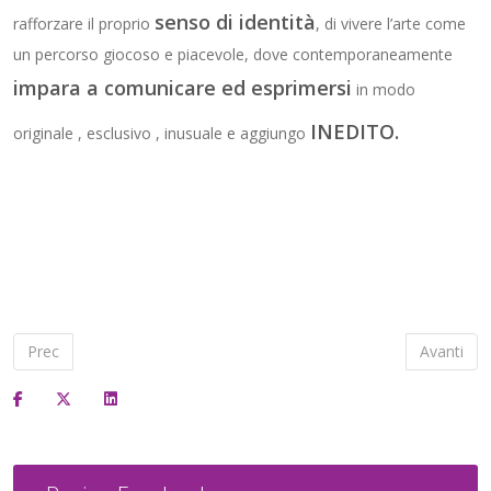
senso di identità
rafforzare il proprio
, di vivere l’arte come
un percorso giocoso e piacevole, dove contemporaneamente
impara a comunicare ed esprimersi
in modo
INEDITO.
originale , esclusivo , inusuale e aggiungo
Articolo precedente: Il Nano della Meraviglia
Articolo s
Prec
Avanti