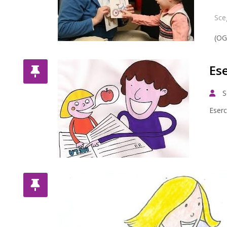
Sceg
(OG
Ese
S
Eserc