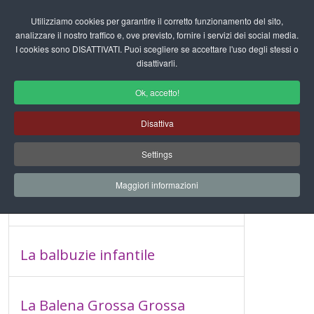
Login/Registrati
Utilizziamo cookies per garantire il corretto funzionamento del sito,
analizzare il nostro traffico e, ove previsto, fornire i servizi dei social media.
I cookies sono DISATTIVATI. Puoi scegliere se accettare l'uso degli stessi o
fas
disattivarli.
fa-
sea
Ok, accetto!
Disattiva
Inserisci parte del titolo
Filtro
Pulisci
Settings
Visualizza #
Maggiori informazioni
L'Oca
La balbuzie infantile
La Balena Grossa Grossa