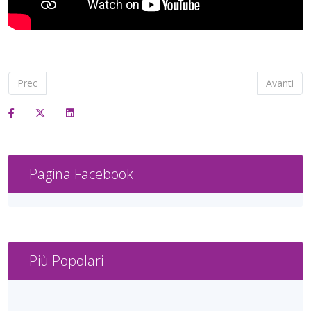
Articolo precedente: Tarantella di carnevale
Articolo s
Prec
Avanti
Pagina Facebook
Più Popolari