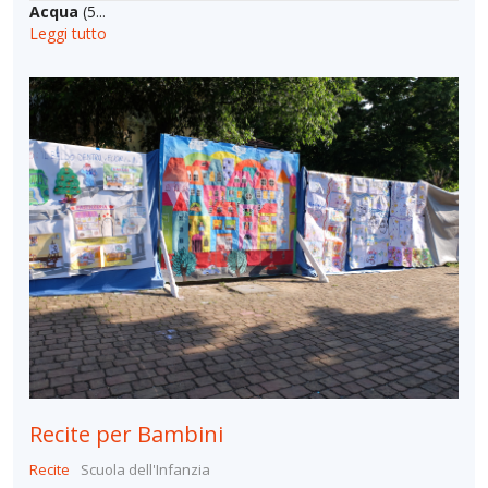
Acqua
(5...
Leggi tutto
Recite per Bambini
Recite
Scuola dell'Infanzia