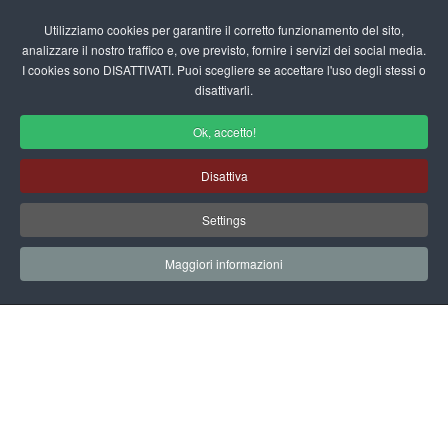
Login/Registrati
Utilizziamo cookies per garantire il corretto funzionamento del sito,
analizzare il nostro traffico e, ove previsto, fornire i servizi dei social media.
I cookies sono DISATTIVATI. Puoi scegliere se accettare l'uso degli stessi o
fas
disattivarli.
fa-
sea
Ok, accetto!
Canzoni per bambini
Disattiva
Home
Scuola Materna
Rubriche
Settings
Canzoni per bambini
La danza del serpente
Maggiori informazioni