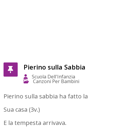
Pierino sulla Sabbia
Scuola Dell'Infanzia
Canzoni Per Bambini
Pierino sulla sabbia ha fatto la
Sua casa (3v.)
E la tempesta arrivava.