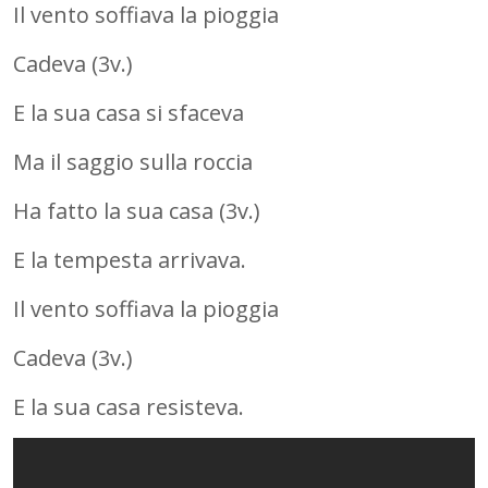
Il vento soffiava la pioggia
Cadeva (3v.)
E la sua casa si sfaceva
Ma il saggio sulla roccia
Ha fatto la sua casa (3v.)
E la tempesta arrivava.
Il vento soffiava la pioggia
Cadeva (3v.)
E la sua casa resisteva.