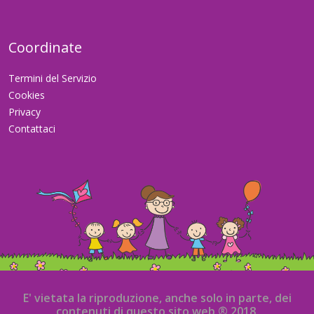
Coordinate
Termini del Servizio
Cookies
Privacy
Contattaci
E' vietata la riproduzione, anche solo in parte, dei
contenuti di questo sito web ® 2018.