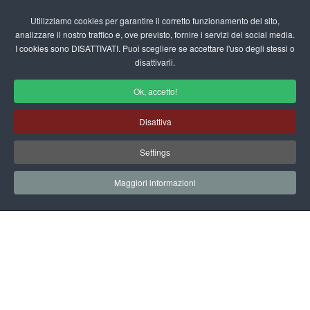
Login/Registrati
Utilizziamo cookies per garantire il corretto funzionamento del sito,
analizzare il nostro traffico e, ove previsto, fornire i servizi dei social media.
I cookies sono DISATTIVATI. Puoi scegliere se accettare l'uso degli stessi o
fas
disattivarli.
fa-
sea
Ok, accetto!
Canzoni per bambini
Disattiva
Home
Scuola Materna
Rubriche
Settings
Canzoni per bambini
Pierino sulla Sabbia
Maggiori informazioni