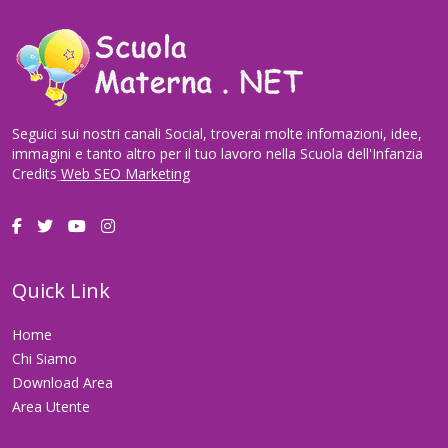
Seguici sui nostri canali Social, troverai molte infomazioni, idee,
immagini e tanto altro per il tuo lavoro nella Scuola dell'Infanzia
Credits
Web SEO Marketing
Quick Link
Home
Chi Siamo
Download Area
Area Utente