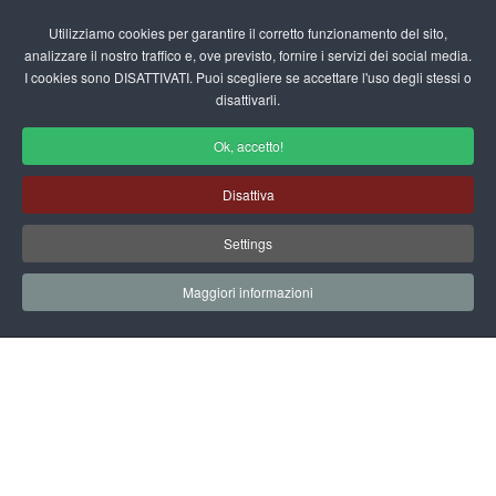
Login/Registrati
Utilizziamo cookies per garantire il corretto funzionamento del sito,
analizzare il nostro traffico e, ove previsto, fornire i servizi dei social media.
I cookies sono DISATTIVATI. Puoi scegliere se accettare l'uso degli stessi o
fas
disattivarli.
fa-
sea
Ok, accetto!
Canzoni per bambini
Disattiva
Home
Scuola Materna
Rubriche
Settings
Canzoni per bambini
Pirati dei Sargassi
Maggiori informazioni