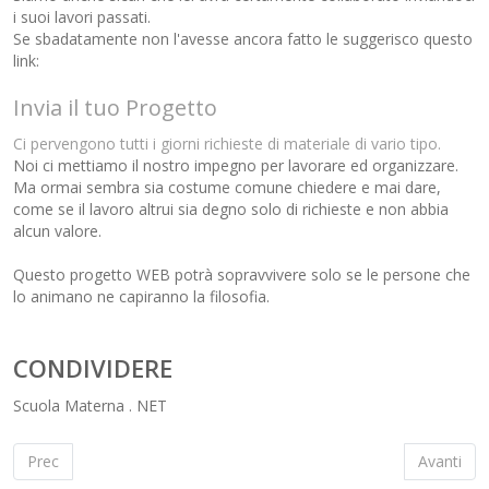
i suoi lavori passati.
Se sbadatamente non l'avesse ancora fatto le suggerisco questo
link:
Invia il tuo Progetto
Ci pervengono tutti i giorni richieste di materiale di vario tipo.
Noi ci mettiamo il nostro impegno per lavorare ed organizzare.
Ma ormai sembra sia costume comune chiedere e mai dare,
come se il lavoro altrui sia degno solo di richieste e non abbia
alcun valore.
Questo progetto WEB potrà sopravvivere solo se le persone che
lo animano ne capiranno la filosofia.
CONDIVIDERE
Scuola Materna . NET
Articolo precedente: Il mago di OZ da colorare
Articolo su
Prec
Avanti