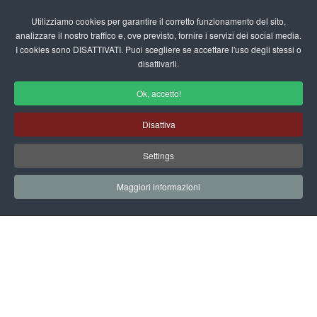
Login/Registrati
Utilizziamo cookies per garantire il corretto funzionamento del sito,
analizzare il nostro traffico e, ove previsto, fornire i servizi dei social media.
I cookies sono DISATTIVATI. Puoi scegliere se accettare l'uso degli stessi o
fas
disattivarli.
fa-
sea
Ok, accetto!
Novità
Disattiva
Home
Scuola Materna
Novità
Lettera Aperta
Settings
Maggiori informazioni