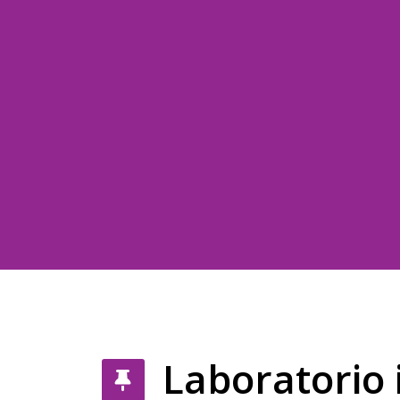
Laboratorio 