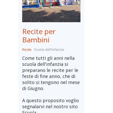
Recite per
Bambini
Recite
Scuola dell'Infanzia
Come tutti gli anni nella
scuola dell'infanzia si
preparano le recite per le
feste di fine anno, che di
solito si tengono nel mese
di Giugno.
A questo proposito voglio
segnalarvi nel nostro sito
Scuola...