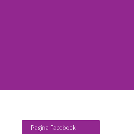
Pagina Facebook