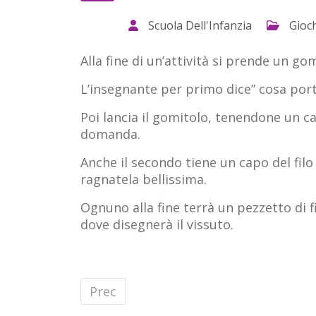
Scuola Dell'Infanzia
Gioch
Alla fine di un’attività si prende un gom
L’insegnante per primo dice” cosa port
Poi lancia il gomitolo, tenendone un ca
domanda.
Anche il secondo tiene un capo del filo 
ragnatela bellissima.
Ognuno alla fine terrà un pezzetto di fi
dove disegnerà il vissuto.
Articolo precedente: Il gioco dei giga
Prec