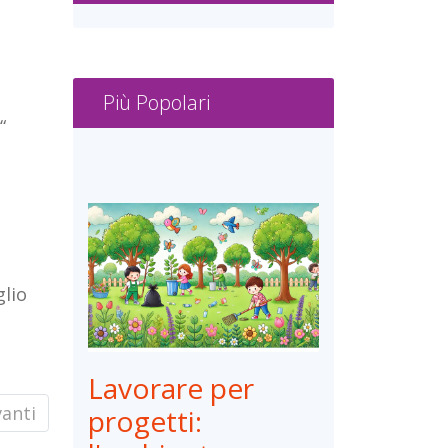
Più Popolari
“
glio
Lavorare per
ticolo successivo: La Fattoria
anti
progetti: