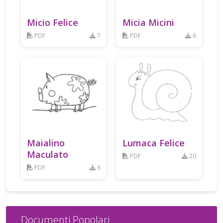
Micio Felice
Micia Micini
PDF
7
PDF
6
Maialino
Lumaca Felice
Maculato
PDF
20
PDF
6
Documenti Popolari