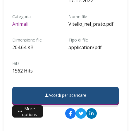
17-12-2022
Categoria
Nome file
Animali
Vitello_nel_prato.pdf
Dimensione file
Tipo di file
204.64 KB
application/pdf
Hits
1562 Hits
Accedi per scaricare
More
options