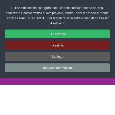
Login/Registrati
Utilizziamo cookies per garantire il corretto funzionamento del sito,
analizzare il nostro traffico e, ove previsto, fornire i servizi dei social media.
I cookies sono DISATTIVATI. Puoi scegliere se accettare l'uso degli stessi o
fas
disattivarli.
fa-
sea
Ok, accetto!
Disegni da Colorare Alimenti
Disattiva
Progetti Didattici, Disegni, Schede
Settings
Didattiche e tanto altro ancora.
Maggiori informazioni
Home
Documenti
Disegni da Colorare
Animali
Vitello Nel Prato