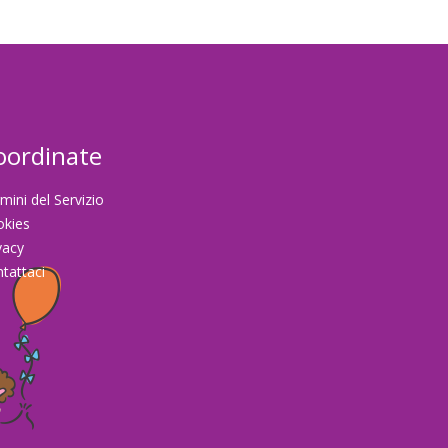
oordinate
mini del Servizio
okies
vacy
tattaci