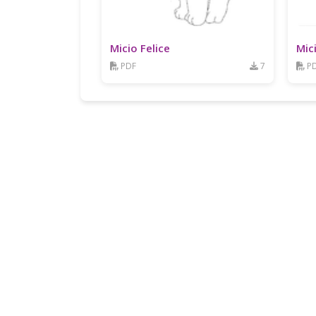
Micio Felice
Mici
PDF
7
P