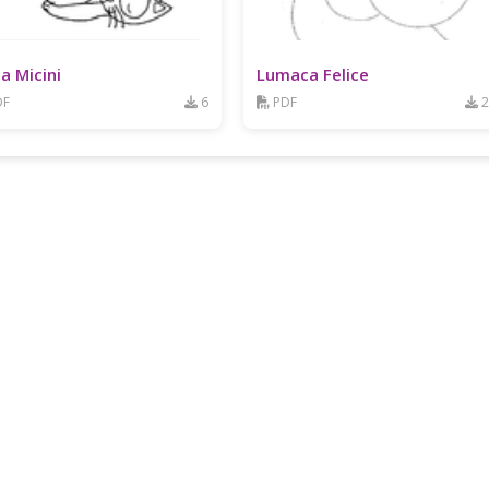
a Micini
Lumaca Felice
DF
6
PDF
2