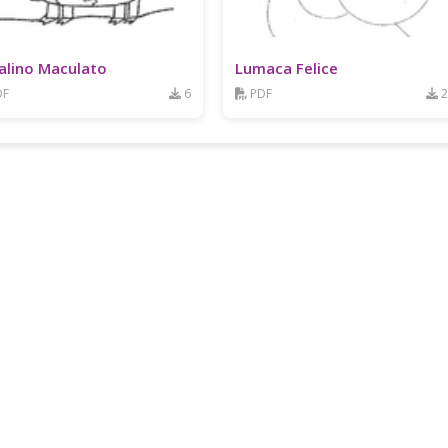
alino Maculato
Lumaca Felice
DF
6
PDF
2