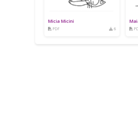
Micia Micini
Mai
PDF
6
P