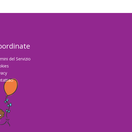
oordinate
mini del Servizio
okies
vacy
tattaci