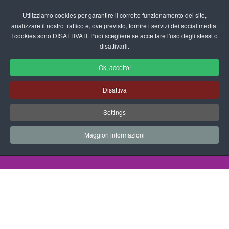
Login/Registrati
Utilizziamo cookies per garantire il corretto funzionamento del sito,
analizzare il nostro traffico e, ove previsto, fornire i servizi dei social media.
I cookies sono DISATTIVATI. Puoi scegliere se accettare l'uso degli stessi o
fas
disattivarli.
fa-
sea
Ok, accetto!
Disegni da Colorare Alimenti
Disattiva
Progetti Didattici, Disegni, Schede
Settings
Didattiche e tanto altro ancora.
Maggiori informazioni
Home
Documenti
Disegni da Colorare
Animali
Scimmia con Banana