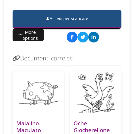
Accedi per scaricare
More
options
Documenti correlati
Maialino
Oche
Maculato
Giocherellone