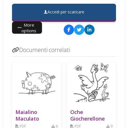
Accedi per scaricare
More
options
Documenti correlati
Maialino
Oche
Maculato
Giocherellone
PDF
6
PDF
9