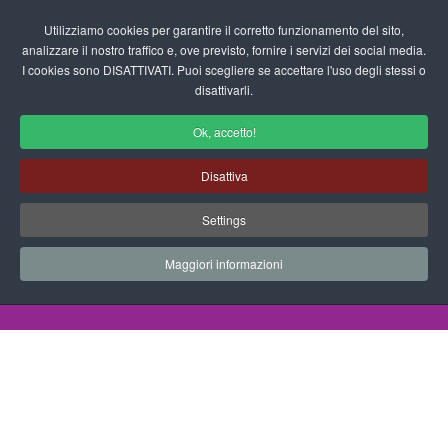
Login/Registrati
Utilizziamo cookies per garantire il corretto funzionamento del sito,
analizzare il nostro traffico e, ove previsto, fornire i servizi dei social media.
I cookies sono DISATTIVATI. Puoi scegliere se accettare l'uso degli stessi o
fas
disattivarli.
fa-
sea
Ok, accetto!
Disegni da Colorare Alimenti
Disattiva
Progetti Didattici, Disegni, Schede
Settings
Didattiche e tanto altro ancora.
Maggiori informazioni
Home
Documenti
Disegni da Colorare
Animali
Polpo