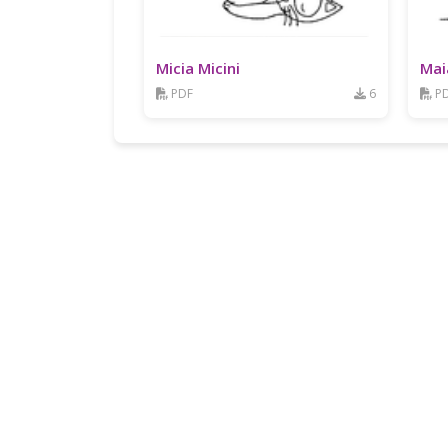
Micia Micini
Mai
PDF
6
P