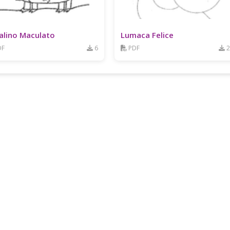
alino Maculato
Lumaca Felice
DF
6
PDF
2