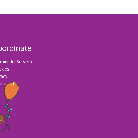
oordinate
mini del Servizio
okies
vacy
tattaci