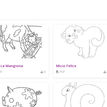
ca Mangiona
Micio Felice
DF
6
PDF