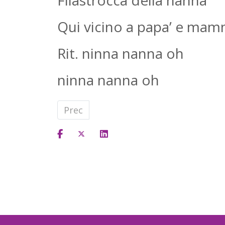
Filastrocca della nanna
Qui vicino a papa’ e mam
Rit. ninna nanna oh
ninna nanna oh
Articolo precedente: Felicità
Prec