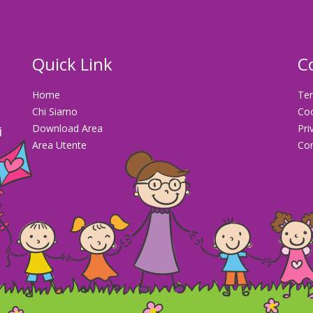
Quick Link
C
Home
Ter
Chi Siamo
Co
Download Area
Pri
i
Area Utente
Con
la