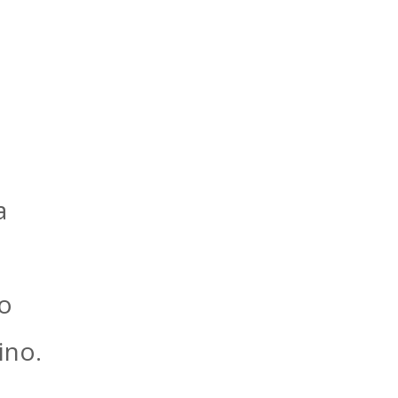
a
o
ino.