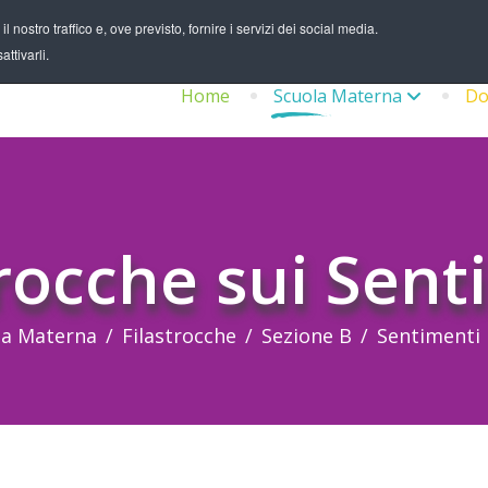
 nostro traffico e, ove previsto, fornire i servizi dei social media.
ttivarli.
Home
Scuola Materna
Do
trocche sui Sent
la Materna
Filastrocche
Sezione B
Sentimenti