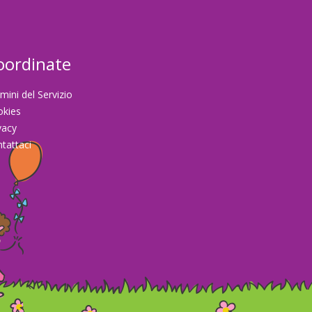
oordinate
mini del Servizio
okies
vacy
tattaci