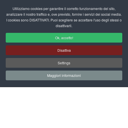
Login/Registrati
Utilizziamo cookies per garantire il corretto funzionamento del sito,
analizzare il nostro traffico e, ove previsto, fornire i servizi dei social media.
I cookies sono DISATTIVATI. Puoi scegliere se accettare l'uso degli stessi o
fas
disattivarli.
fa-
sea
Ok, accetto!
Le Stagioni per la Scuola dell'Infanzia
Disattiva
Schede didattiche - Le Stagioni
Settings
Home
Documenti
Schede Didattiche
Le Stagioni
Copertina estate
Maggiori informazioni