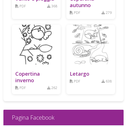
autunno
PDF
368
PDF
279
Copertina
Letargo
inverno
PDF
638
PDF
262
Pagina Facebook