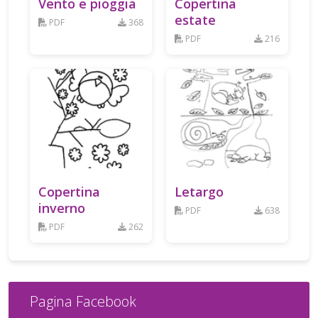
Vento e pioggia
Copertina
estate
PDF
368
PDF
216
Copertina
Letargo
inverno
PDF
638
PDF
262
Pagina Facebook