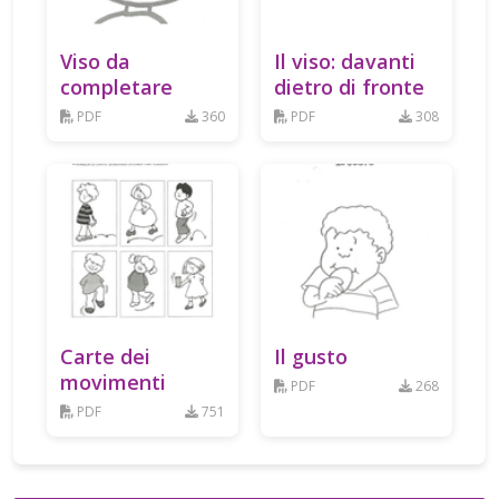
Viso da
Il viso: davanti
completare
dietro di fronte
PDF
360
PDF
308
Carte dei
Il gusto
movimenti
PDF
268
PDF
751