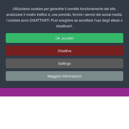
Login/Registrati
Utilizziamo cookies per garantire il corretto funzionamento del sito,
analizzare il nostro traffico e, ove previsto, fornire i servizi dei social media.
I cookies sono DISATTIVATI. Puoi scegliere se accettare l'uso degli stessi o
fas
disattivarli.
fa-
sea
Ok, accetto!
Corpo Umano per la Scuola
Disattiva
dell'Infanzia
Settings
Schede didattiche - Corpo Umano
Maggiori informazioni
Home
Documenti
Schede Didattiche
Corpo Umano
Viso Con Frutta