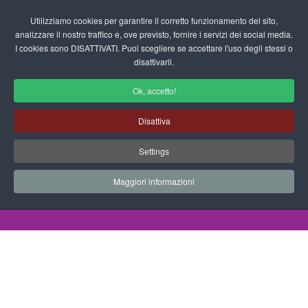
Login/Registrati
Utilizziamo cookies per garantire il corretto funzionamento del sito,
analizzare il nostro traffico e, ove previsto, fornire i servizi dei social media.
I cookies sono DISATTIVATI. Puoi scegliere se accettare l'uso degli stessi o
fas
disattivarli.
fa-
sea
Ok, accetto!
Corpo Umano per la Scuola
Disattiva
dell'Infanzia
Settings
Schede didattiche - Corpo Umano
Maggiori informazioni
Home
Documenti
Schede Didattiche
Corpo Umano
Completa il viso 01