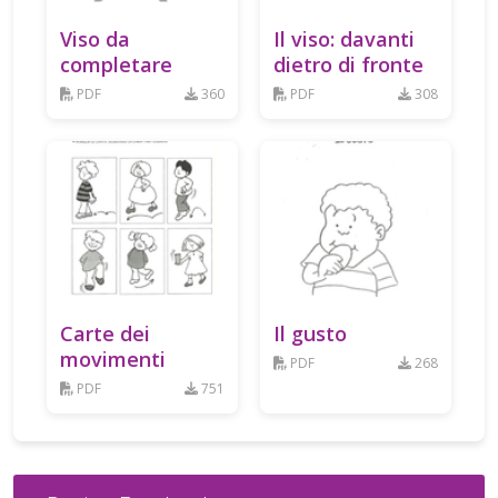
Viso da
Il viso: davanti
completare
dietro di fronte
PDF
360
PDF
308
Carte dei
Il gusto
movimenti
PDF
268
PDF
751