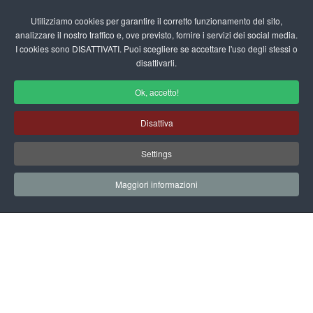
Login/Registrati
Utilizziamo cookies per garantire il corretto funzionamento del sito,
analizzare il nostro traffico e, ove previsto, fornire i servizi dei social media.
I cookies sono DISATTIVATI. Puoi scegliere se accettare l'uso degli stessi o
fas
disattivarli.
fa-
sea
Ok, accetto!
Attestati per la Scuola dell'Infanzia
Disattiva
Schede didattiche - Attestati
Settings
Home
Documenti
Schede Didattiche
Attestati
diploma 5 sensi
Maggiori informazioni