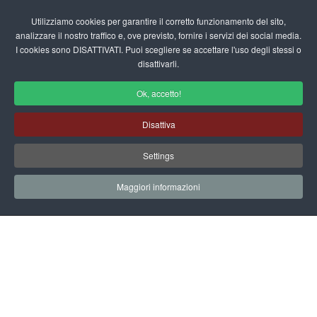
Login/Registrati
Utilizziamo cookies per garantire il corretto funzionamento del sito,
analizzare il nostro traffico e, ove previsto, fornire i servizi dei social media.
I cookies sono DISATTIVATI. Puoi scegliere se accettare l'uso degli stessi o
fas
disattivarli.
fa-
sea
Ok, accetto!
Attestati per la Scuola dell'Infanzia
Disattiva
Schede didattiche - Attestati
Settings
Home
Documenti
Schede Didattiche
Attestati
Attestato Classico
Maggiori informazioni