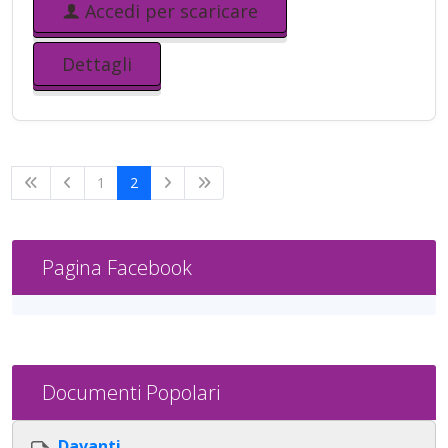
Accedi per scaricare
Dettagli
1
2
Pagina Facebook
Documenti Popolari
Davanti