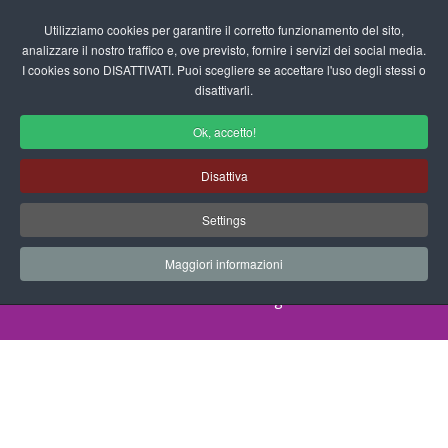
Login/Registrati
Utilizziamo cookies per garantire il corretto funzionamento del sito,
analizzare il nostro traffico e, ove previsto, fornire i servizi dei social media.
I cookies sono DISATTIVATI. Puoi scegliere se accettare l'uso degli stessi o
fas
disattivarli.
fa-
sea
Ok, accetto!
Progetti Didattici per la Scuola
Disattiva
dell'Infanzia
Settings
Progetti Didattici, Disegni, Schede
Didattiche e tanto altro ancora.
Maggiori informazioni
Home
Documenti
Progetti Didattici