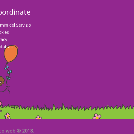
oordinate
mini del Servizio
okies
vacy
tattaci
sito web ® 2018.