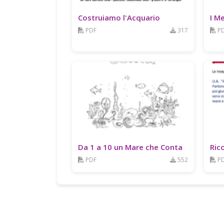
Costruiamo l'Acquario
I Me
PDF
317
P
Da 1 a 10 un Mare che Conta
Ric
PDF
552
P