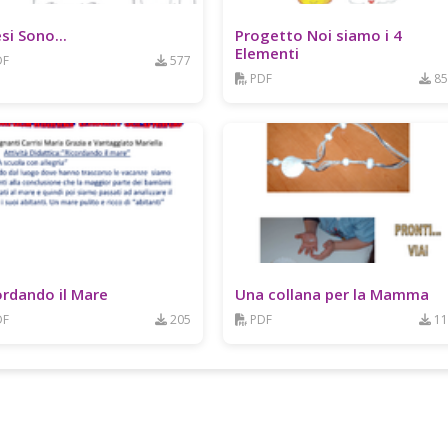
si Sono...
Progetto Noi siamo i 4
Elementi
DF
577
PDF
85
ordando il Mare
Una collana per la Mamma
DF
205
PDF
11