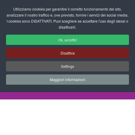
Login/Registrati
Utilizziamo cookies per garantire il corretto funzionamento del sito,
analizzare il nostro traffico e, ove previsto, fornire i servizi dei social media.
I cookies sono DISATTIVATI. Puoi scegliere se accettare l'uso degli stessi o
fas
disattivarli.
fa-
sea
Ok, accetto!
Disegni da Colorare Pirati
Disattiva
Progetti Didattici, Disegni, Schede
Settings
Didattiche e tanto altro ancora.
Maggiori informazioni
Home
Documenti
Disegni da Colorare
Pirati
Pirati 2013 8