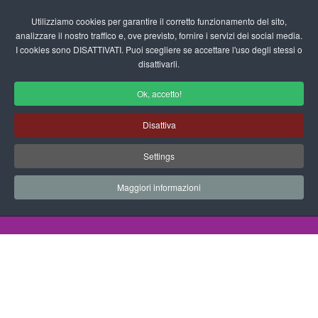
Login/Registrati
Utilizziamo cookies per garantire il corretto funzionamento del sito,
analizzare il nostro traffico e, ove previsto, fornire i servizi dei social media.
I cookies sono DISATTIVATI. Puoi scegliere se accettare l'uso degli stessi o
fas
disattivarli.
fa-
sea
Ok, accetto!
Disegni da Colorare Pirati
Disattiva
Progetti Didattici, Disegni, Schede
Settings
Didattiche e tanto altro ancora.
Maggiori informazioni
Home
Documenti
Disegni da Colorare
Pirati
Pirati 2013 19