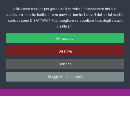
Login/Registrati
Utilizziamo cookies per garantire il corretto funzionamento del sito,
analizzare il nostro traffico e, ove previsto, fornire i servizi dei social media.
I cookies sono DISATTIVATI. Puoi scegliere se accettare l'uso degli stessi o
fas
disattivarli.
fa-
sea
Ok, accetto!
Disegni da Colorare Pirati
Disattiva
Progetti Didattici, Disegni, Schede
Settings
Didattiche e tanto altro ancora.
Maggiori informazioni
Home
Documenti
Disegni da Colorare
Pirati
Pirati 2013 10