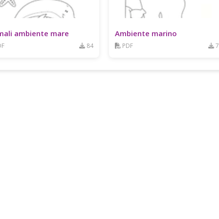
mali ambiente mare
Ambiente marino
DF
84
PDF
7