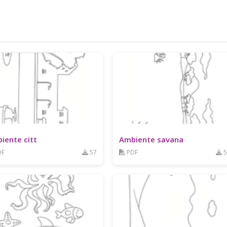
iente citt
Ambiente savana
DF
57
PDF
5