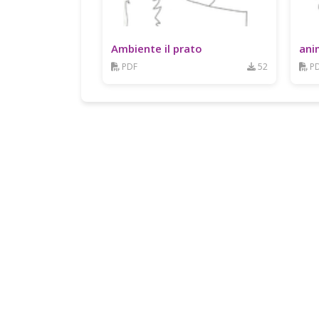
Ambiente il prato
ani
PDF
52
P