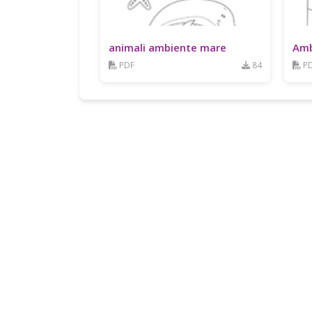
animali ambiente mare
Amb
PDF
84
P