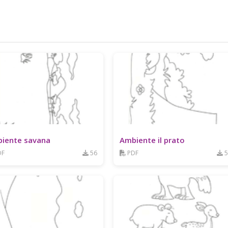
iente savana
Ambiente il prato
DF
56
PDF
5