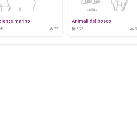
iente marino
Animali del bosco
DF
77
PDF
9