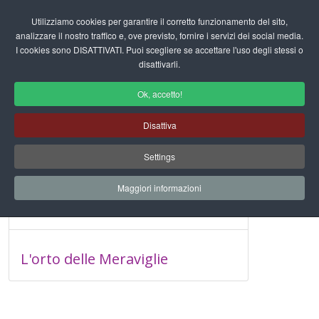
Login/Registrati
Utilizziamo cookies per garantire il corretto funzionamento del sito,
analizzare il nostro traffico e, ove previsto, fornire i servizi dei social media.
I cookies sono DISATTIVATI. Puoi scegliere se accettare l'uso degli stessi o
fas
disattivarli.
fa-
sea
Ok, accetto!
Disattiva
Inserisci parte del titolo
Filtro
Pulisci
Settings
Visualizza #
Maggiori informazioni
Esempio di programmazione
L'orto delle Meraviglie