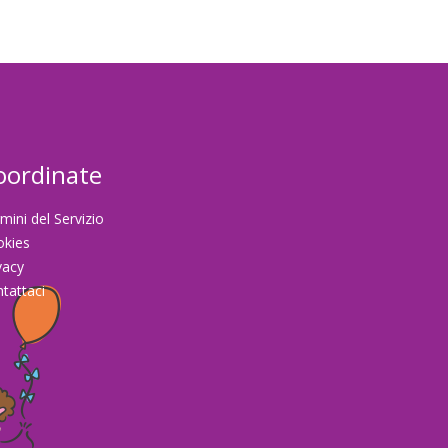
oordinate
mini del Servizio
okies
vacy
tattaci