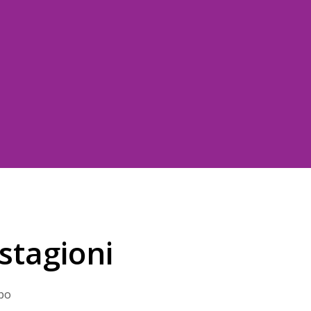
 stagioni
po