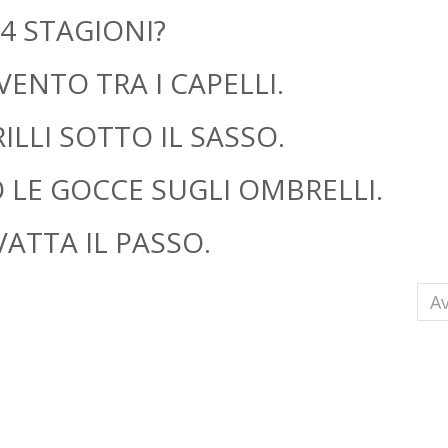
4 STAGIONI?
VENTO TRA I CAPELLI.
ILLI SOTTO IL SASSO.
 LE GOCCE SUGLI OMBRELLI.
VATTA IL PASSO.
po di scuola
Ar
Av