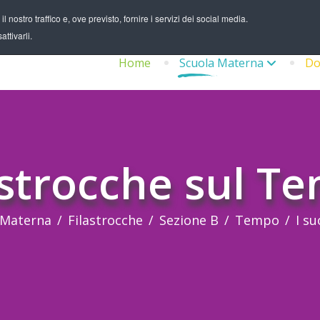
 nostro traffico e, ove previsto, fornire i servizi dei social media.
ttivarli.
Home
Scuola Materna
Do
astrocche sul T
 Materna
Filastrocche
Sezione B
Tempo
I su