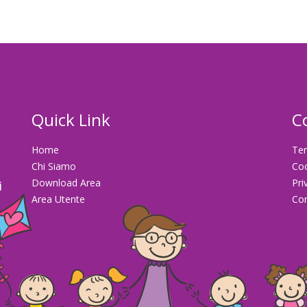
Quick Link
C
Home
Ter
Chi Siamo
Co
Download Area
Pri
i
Area Utente
Con
la