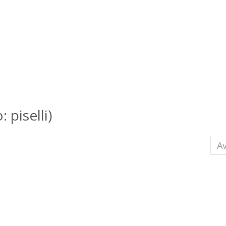
 piselli)
Ar
Av