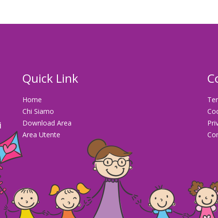
Quick Link
C
Home
Ter
Chi Siamo
Co
Download Area
Pri
i
Area Utente
Con
la