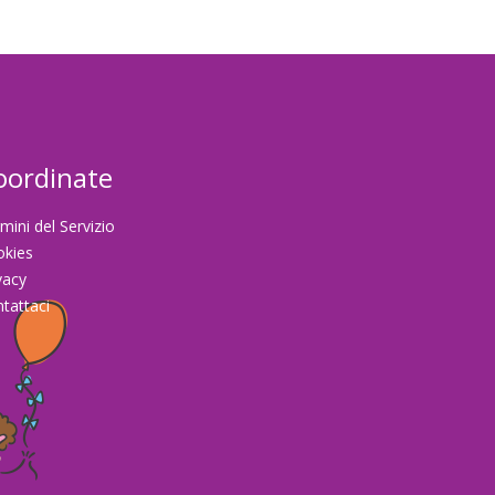
oordinate
mini del Servizio
okies
vacy
tattaci