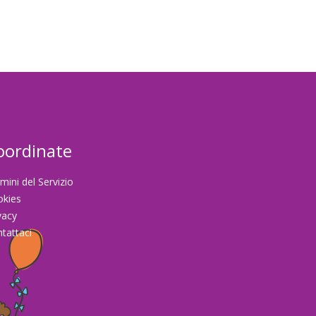
oordinate
mini del Servizio
okies
vacy
tattaci