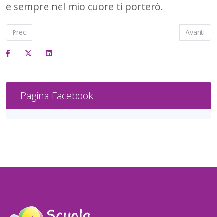
e sempre nel mio cuore ti porterò.
Articolo precedente: Il mio papà
Articolo s
Prec
Avanti
Pagina Facebook