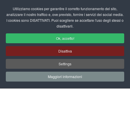
Login/Registrati
Utilizziamo cookies per garantire il corretto funzionamento del sito,
analizzare il nostro traffico e, ove previsto, fornire i servizi dei social media.
I cookies sono DISATTIVATI. Puoi scegliere se accettare l'uso degli stessi o
fas
disattivarli.
fa-
sea
Ok, accetto!
Filastrocche sulla Festa del Papà e
Disattiva
Mamma
Settings
Home
Scuola Materna
Filastrocche
Sezione B
Festa mamma e Papà
Auguri papà
Maggiori informazioni