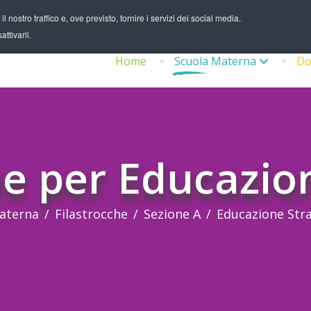
 nostro traffico e, ove previsto, fornire i servizi dei social media.
ttivarli.
Home
Scuola Materna
Do
he per Educazio
aterna
Filastrocche
Sezione A
Educazione Str