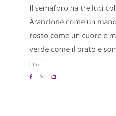
Il semaforo ha tre luci c
Arancione come un manda
rosso come un cuore e mi
verde come il prato e son
Articolo precedente: I Segnali Stradal
Prec