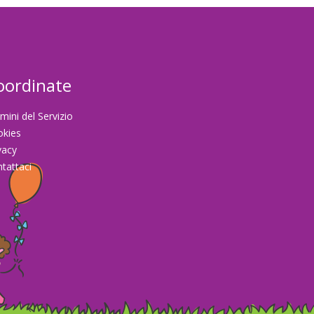
oordinate
mini del Servizio
okies
vacy
tattaci