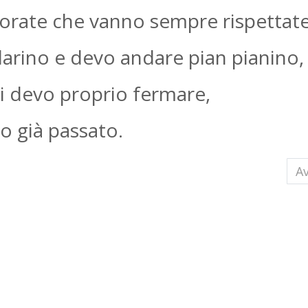
olorate che vanno sempre rispettate
rino e devo andare pian pianino,
 devo proprio fermare,
o già passato.
i
Ar
Av