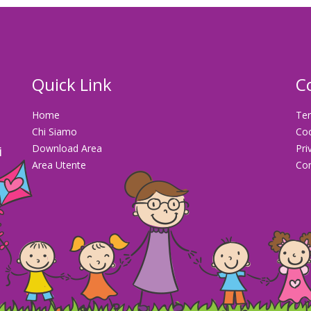
Quick Link
C
Home
Ter
Chi Siamo
Co
Download Area
Pri
i
Area Utente
Con
la