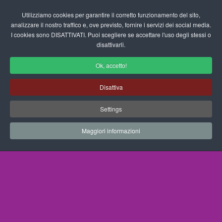
Login/Registrati
Utilizziamo cookies per garantire il corretto funzionamento del sito,
analizzare il nostro traffico e, ove previsto, fornire i servizi dei social media.
I cookies sono DISATTIVATI. Puoi scegliere se accettare l'uso degli stessi o
fas
disattivarli.
fa-
sea
Ok, accetto!
Filastrocche sugli Animali
Disattiva
Home
Scuola Materna
Filastrocche
Sezione A
Settings
Animali
3 pinguini
Maggiori informazioni